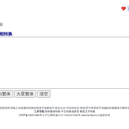
器
互相转换
使用说明:请输入你想要的转换的简体字或繁体字,然后点击“对应的转化”按钮,即可将简体字准确的转换翻译为繁体
工具导航
:
简体繁体转换
中文转换成拼音
横竖文字转换
沪ICP备18007480号-3
沪公网安备31011602001698号 www.fantijianti.cn版权所有