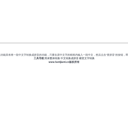
此功能具有将一段中文字转换成拼音的功能，只要在原中文字的框框内输入一段中文，然后点击“查拼音”的按钮，
工具导航
:
简体繁体转换
中文转换成拼音
横竖文字转换
www.fantijianti.cn版权所有